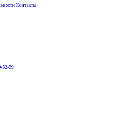
льности
Контакты
-52-59