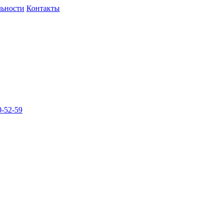
льности
Контакты
-52-59