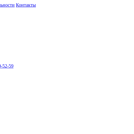
льности
Контакты
-52-59