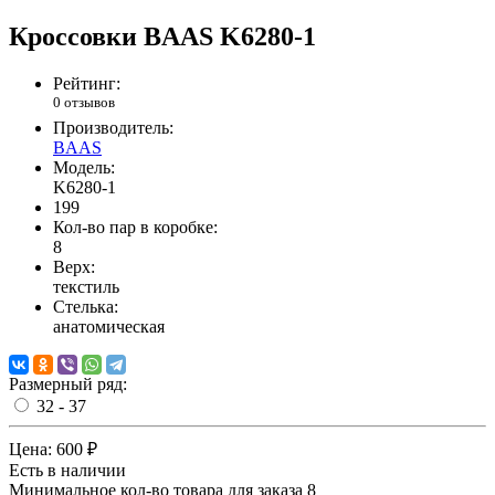
Кроссовки BAAS K6280-1
Рейтинг:
0 отзывов
Производитель:
BAAS
Модель:
K6280-1
199
Кол-во пар в коробке:
8
Верх:
текстиль
Стелька:
анатомическая
Размерный ряд:
32 - 37
Цена:
600 ₽
Есть в наличии
Минимальное кол-во товара для заказа 8