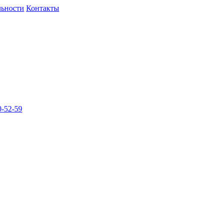
льности
Контакты
-52-59