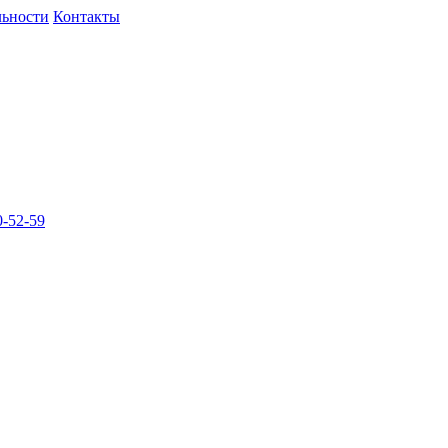
льности
Контакты
-52-59