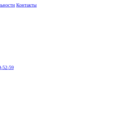
льности
Контакты
-52-59