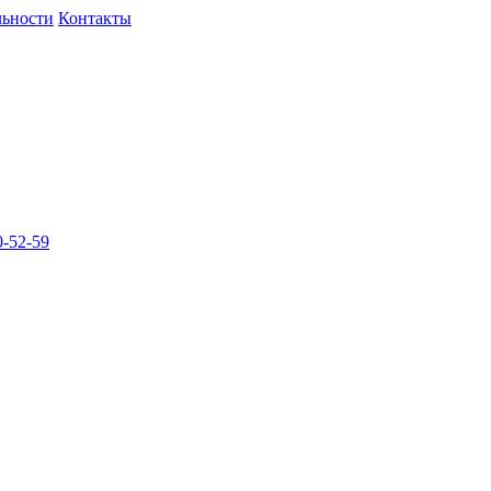
льности
Контакты
-52-59